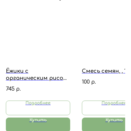
Мы всегда на связи!
+7 906 698 00 22
ecoterinimarket@gmail.com
Ёжики с
Смесь семян, , 10
органическим рисом
100
р.
и фермерской
745
р.
говядиной и курицей
Подробнее
Подробнее
Купить
Купить