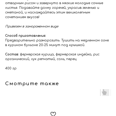
отварным рисом и завернуто в мягкие молодые сочные
листья. Подавайте долму горячей, украсив зеленью и
сметаной, и наслаждайтесь этим великолепным
сочетанием вкусов!
Привезем в замороженном виде
Способ приготовления:
Предварительно разморозить. Тушить на медленном огне
в курином бульоне 20-25 минут под крышкой.
Состав
: фермерская курица, фермерская индейка, рис
органический, лук репчатый, соль, перец.
400 гр
Смотрите также