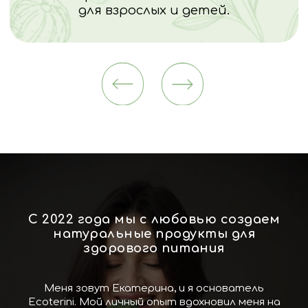
Доставка
По г. Брянск и Брянской
области
По вторникам и пятницам с
14:00 до 19:00
заказы принимаем на вторник
до воскресенья вечера, на
пятницу до среды вечера
С 2022 года мы с любовью создаем
натуральные продукты для
При заказе более чем на 2 000 руб -
здорового питания
доставка в черте города
бесплатная
При заказе менее чем на 2 000 руб -
Меня зовут Екатерина, и я основатель
доставка в черте города
150 руб/
Ecoterini. Мой личный опыт вдохновил меня на