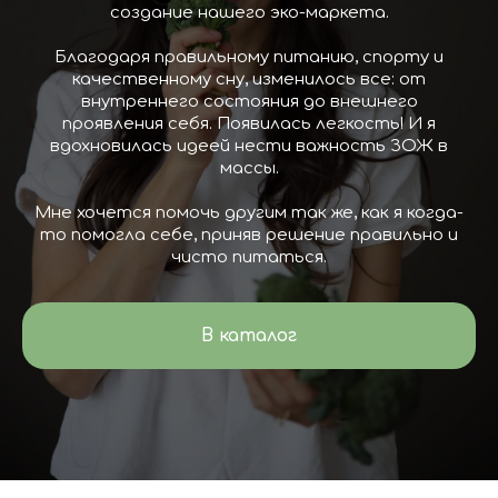
заказ
создание нашего эко-маркета.
Доставка
за пределы города
Благодаря правильному питанию, спорту и
согласовывается отдельно.
качественному сну, изменилось все: от
внутреннего состояния до внешнего
проявления себя. Появилась легкость! И я
вдохновилась идеей нести важность ЗОЖ в
массы.
Самовывоз
Мне хочется помочь другим так же, как я когда-
то помогла себе, приняв решение правильно и
По вторникам и пятницам
чисто питаться.
до 14:00 по адресу:
ул. Калинина, 10
В каталог
Доставка в регионы
Заказы отправляем один раз
в неделю СДЭК (растительную