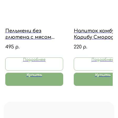
+7 906 698 00 22
ecoterinimarket@gmail.com
Пельмени без
Напиток комбуч
глютена с мясом
Карибу Смороди
фермерской курицы
Можжевельник, 0.
495
р.
220
р.
Подробнее
Подробнее
Купить
Купить