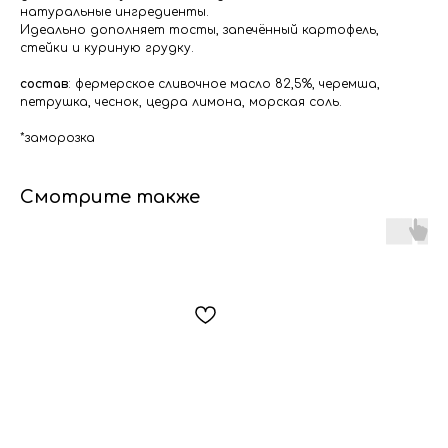
натуральные ингредиенты.
Идеально дополняет тосты, запечённый картофель,
стейки и куриную грудку.
состав
: фермерское сливочное масло 82,5%, черемша,
петрушка, чеснок, цедра лимона, морская соль.
*заморозка
Смотрите также
Мы всегда на связи!