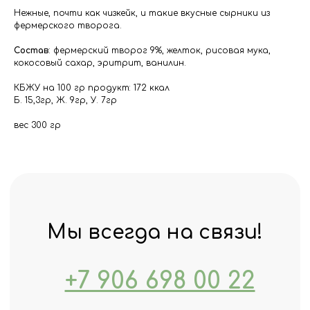
Нежные, почти как чизкейк, и такие вкусные сырники из
+7 906 698 00 22
фермерского творога.
ecoterinimarket@gmail.com
Состав
: фермерский творог 9%, желток, рисовая мука,
кокосовый сахар, эритрит, ванилин.
КБЖУ на 100 гр продукт: 172 ккал
Б. 15,3гр, Ж. 9гр, У. 7гр
вес 300 гр