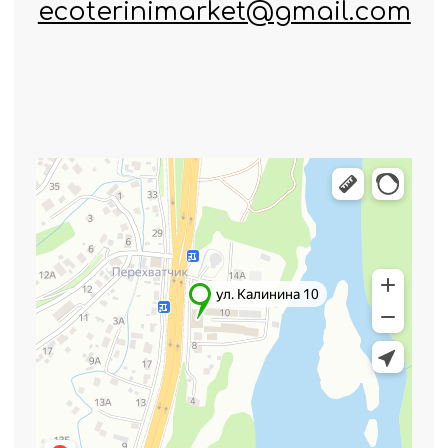
Ответим на ваши
вопросы
Оставьте ваш номер
телефона, и мы свяжемся с вами
в ближайшее время
+7
Отправить