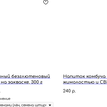
яный безглютеновый
Напиток комбуча 
 на закваске, 300 г
жимолостью и CBD 
.
240
р.
нение