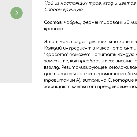
Чай из настоящих трав, ягод и цветов
Собран вручную.
Состав
: чабрец, ферментированный лис
крапива
Этот микс создан для тех, кто хочет 
Каждый ингредиент в миксе - это анти
"Красота" поможет напитать каждую к
заметите, как преобразитесь внешне: р
взгляд. Ревитализирующее, омолажива
достигается за счёт грамотного бал
(провитамин А), витамина С, которы
защищают клетки от преждевременно