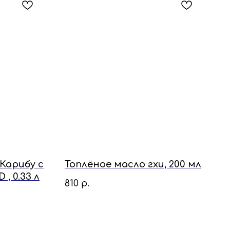
Карибу с
Топлёное масло гхи, 200 мл
, 0.33 л
810
р.