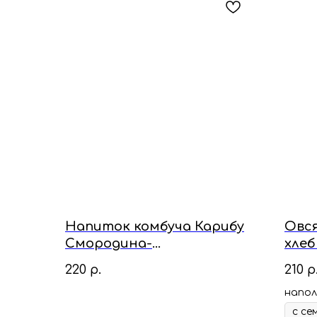
Напиток комбуча Карибу
Овс
Смородина-
хлеб
Можжевельник, 0.33 л
220
р.
210
р
напол