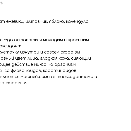
 ✨
т ежевики, шиповник, яблоко, календула,
всегда оставаться молодым и красивым.
оксидант.
леточку изнутри и совсем скоро вы
овный цвет лица, гладкая кожа, сияющий
ющее действие микса на организм
анса флавоноидов, каротиноидов
е являются мощнейшими антиоксидантами и
го старения