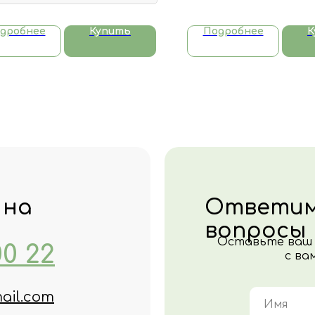
дробнее
Купить
Подробнее
К
 на
Ответим
вопросы
Оставьте ваш 
00 22
с ва
ail.com