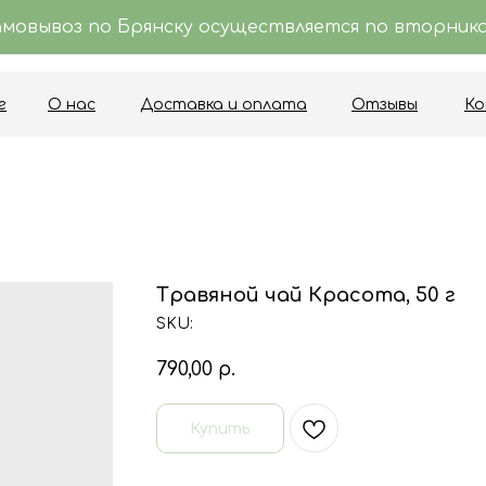
амовывоз по Брянску осуществляется по вторника
г
О нас
Доставка и оплата
Отзывы
К
г
О нас
Доставка и оплата
Отзывы
К
Травяной чай Красота, 50 г
SKU:
790,00
р.
Купить