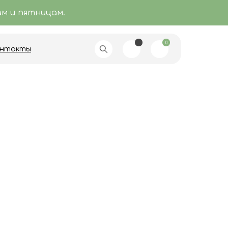
м и пятницам.
онтакты
0
онтакты