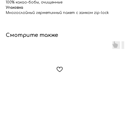
100% какао-бобы, очищенные
Упаковка
Многослойный герметичный пакет с замком zip-lock
Смотрите также
Мы всегда на связи!
+7 906 698 00 22
ecoterinimarket@gmail.com