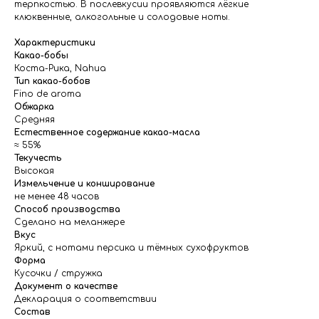
терпкостью. В послевкусии проявляются лёгкие
клюквенные, алкогольные и солодовые ноты.
Характеристики
Какао-бобы
Коста-Рика, Nahua
Тип какао-бобов
Fino de aroma
Обжарка
Средняя
Естественное содержание какао-масла
≈ 55%
Текучесть
Высокая
Измельчение и конширование
не менее 48 часов
Способ производства
Сделано на меланжере
Вкус
Яркий, с нотами персика и тёмных сухофруктов
Форма
Кусочки / стружка
Документ о качестве
Декларация о соответствии
Состав