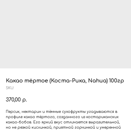
Какао тёртое (Коста-Рика, Nahua) 100гр
SKU:
370,00
р.
Персик, нектарин и тёмные сухофрукты угадываются в
профиле какао тёртого, созданного из костариканских
какао-бобов. Его яркий вкус отличается выразительной,
но не резкой кислинкой, приятной горчинкой и умеренной